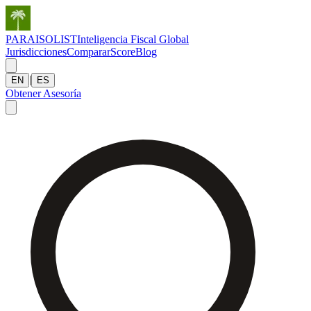
PARAISOLIST
Inteligencia Fiscal Global
Jurisdicciones
Comparar
Score
Blog
|
EN
ES
Obtener Asesoría