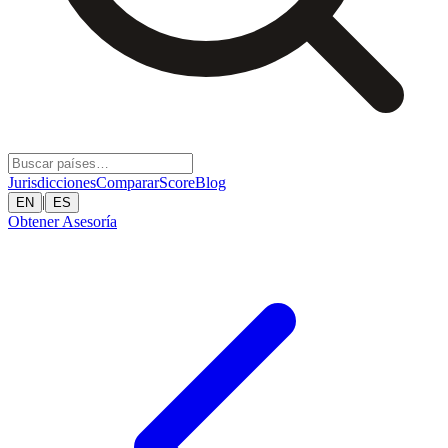
Jurisdicciones
Comparar
Score
Blog
|
EN
ES
Obtener Asesoría