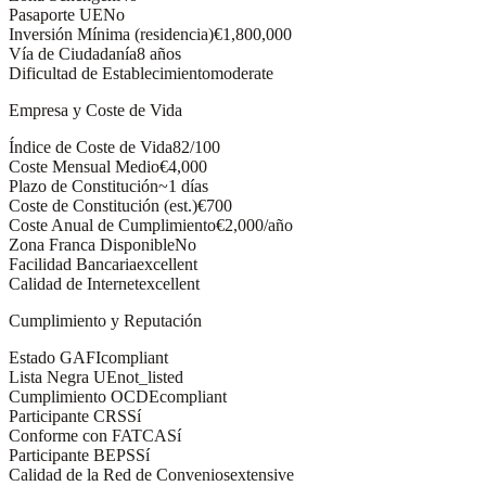
Pasaporte UE
No
Inversión Mínima (residencia)
€1,800,000
Vía de Ciudadanía
8 años
Dificultad de Establecimiento
moderate
Empresa y Coste de Vida
Índice de Coste de Vida
82/100
Coste Mensual Medio
€4,000
Plazo de Constitución
~1 días
Coste de Constitución (est.)
€700
Coste Anual de Cumplimiento
€2,000/año
Zona Franca Disponible
No
Facilidad Bancaria
excellent
Calidad de Internet
excellent
Cumplimiento y Reputación
Estado GAFI
compliant
Lista Negra UE
not_listed
Cumplimiento OCDE
compliant
Participante CRS
Sí
Conforme con FATCA
Sí
Participante BEPS
Sí
Calidad de la Red de Convenios
extensive