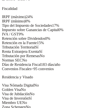
Fiscalidad
IRPF (máximo)
24%
IRPF (mínimo)
0%
Tipo del Impuesto de Sociedades
17%
Impuesto sobre Ganancias de Capital
0%
IVA / GST
9%
Retención sobre Dividendos
0%
Retención en la Fuente
15%
Tributación Territorial
Sí
Renta Extranjera Exenta
Sí
Tributación por Remesas
No
Normas SEC
No
Días de Residencia Fiscal
183 días/año
Convenios Fiscales
~95 convenios
Residencia y Visado
Visa Nómada Digital
No
Golden Visa
No
Visa de Jubilación
No
Visa de Inversión
Sí
Miembro UE
No
Zona Schengen
No