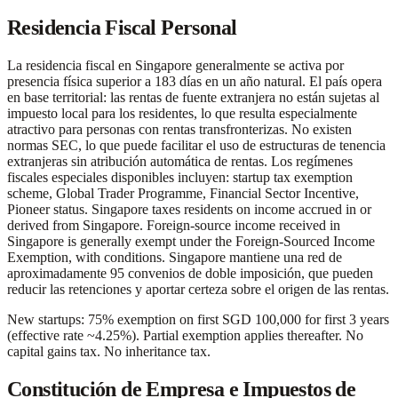
Residencia Fiscal Personal
La residencia fiscal en Singapore generalmente se activa por
presencia física superior a 183 días en un año natural. El país opera
en base territorial: las rentas de fuente extranjera no están sujetas al
impuesto local para los residentes, lo que resulta especialmente
atractivo para personas con rentas transfronterizas. No existen
normas SEC, lo que puede facilitar el uso de estructuras de tenencia
extranjeras sin atribución automática de rentas. Los regímenes
fiscales especiales disponibles incluyen: startup tax exemption
scheme, Global Trader Programme, Financial Sector Incentive,
Pioneer status. Singapore taxes residents on income accrued in or
derived from Singapore. Foreign-source income received in
Singapore is generally exempt under the Foreign-Sourced Income
Exemption, with conditions. Singapore mantiene una red de
aproximadamente 95 convenios de doble imposición, que pueden
reducir las retenciones y aportar certeza sobre el origen de las rentas.
New startups: 75% exemption on first SGD 100,000 for first 3 years
(effective rate ~4.25%). Partial exemption applies thereafter. No
capital gains tax. No inheritance tax.
Constitución de Empresa e Impuestos de