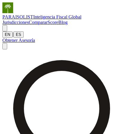
PARAISOLIST
Inteligencia Fiscal Global
Jurisdicciones
Comparar
Score
Blog
|
EN
ES
Obtener Asesoría