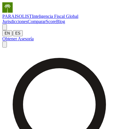
PARAISOLIST
Inteligencia Fiscal Global
Jurisdicciones
Comparar
Score
Blog
|
EN
ES
Obtener Asesoría