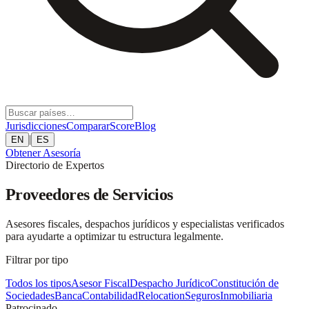
Jurisdicciones
Comparar
Score
Blog
|
EN
ES
Obtener Asesoría
Directorio de Expertos
Proveedores de Servicios
Asesores fiscales, despachos jurídicos y especialistas verificados
para ayudarte a optimizar tu estructura legalmente.
Filtrar por tipo
Todos los tipos
Asesor Fiscal
Despacho Jurídico
Constitución de
Sociedades
Banca
Contabilidad
Relocation
Seguros
Inmobiliaria
Patrocinado