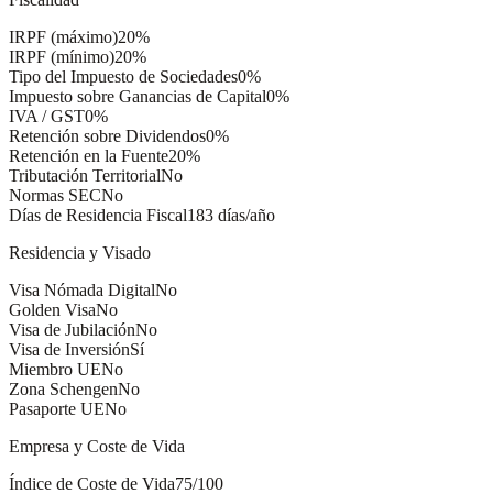
IRPF (máximo)
20%
IRPF (mínimo)
20%
Tipo del Impuesto de Sociedades
0%
Impuesto sobre Ganancias de Capital
0%
IVA / GST
0%
Retención sobre Dividendos
0%
Retención en la Fuente
20%
Tributación Territorial
No
Normas SEC
No
Días de Residencia Fiscal
183 días/año
Residencia y Visado
Visa Nómada Digital
No
Golden Visa
No
Visa de Jubilación
No
Visa de Inversión
Sí
Miembro UE
No
Zona Schengen
No
Pasaporte UE
No
Empresa y Coste de Vida
Índice de Coste de Vida
75/100