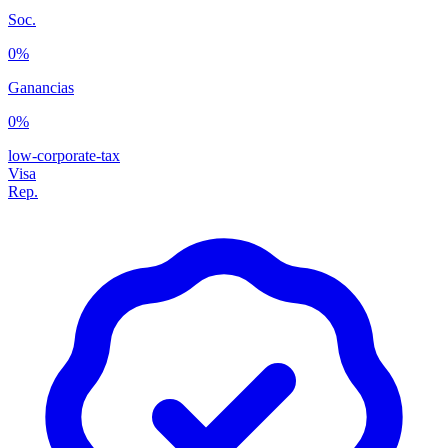
Soc.
0%
Ganancias
0%
low-corporate-tax
Visa
Rep.