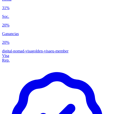
31%
Soc.
20%
Ganancias
20%
digital-nomad-visa
golden-visa
eu-member
Visa
Rep.