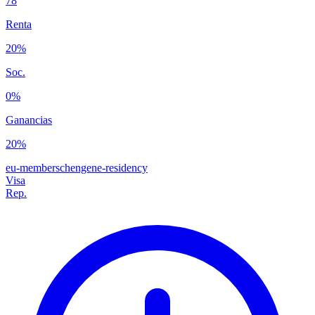
78
Renta
20%
Soc.
0%
Ganancias
20%
eu-member
schengen
e-residency
Visa
Rep.