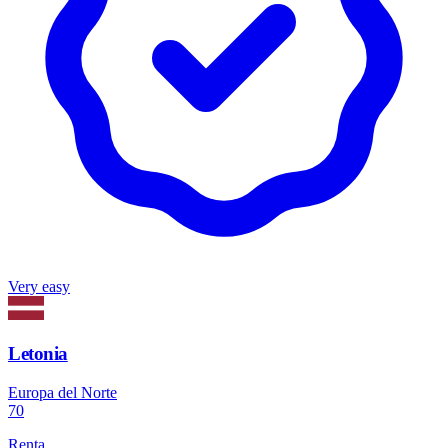
Very easy
Letonia
Europa del Norte
70
Renta