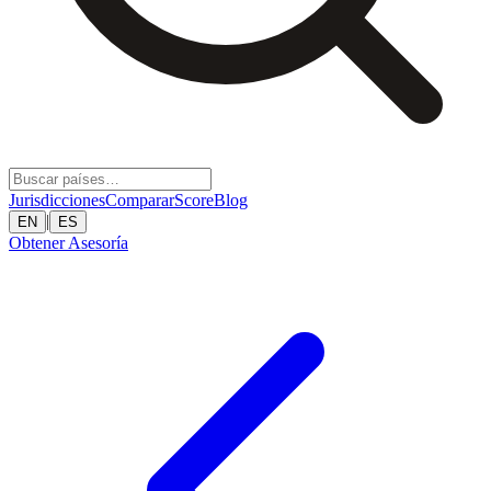
Jurisdicciones
Comparar
Score
Blog
|
EN
ES
Obtener Asesoría