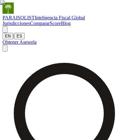
PARAISOLIST
Inteligencia Fiscal Global
Jurisdicciones
Comparar
Score
Blog
|
EN
ES
Obtener Asesoría